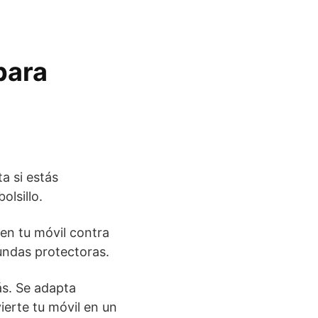
para
a si estás
olsillo.
en tu móvil contra
undas protectoras.
ás. Se adapta
ierte tu móvil en un