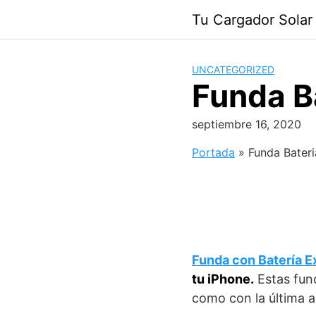
Saltar
Tu Cargador Solar
al
contenido
UNCATEGORIZED
Funda Ba
septiembre 16, 2020
Portada
»
Funda Bateri
Funda con Batería E
tu iPhone.
Estas fund
como con la última a