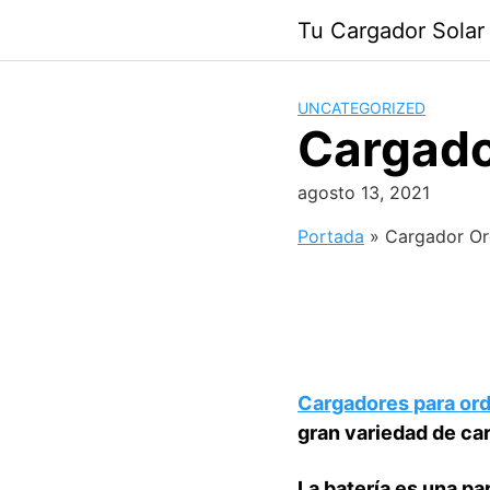
Saltar
Tu Cargador Solar
al
contenido
UNCATEGORIZED
Cargado
agosto 13, 2021
Portada
»
Cargador Or
Cargadores para ord
gran variedad de car
La batería es una pa