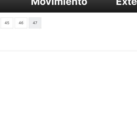
Movimiento
Exte
45
46
47