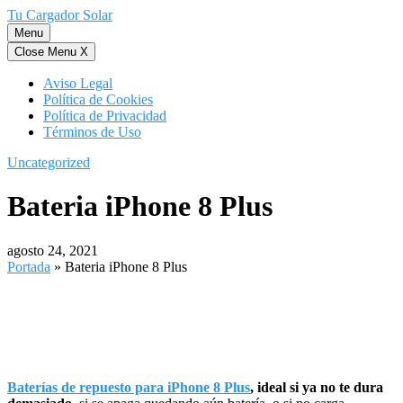
Saltar
Tu Cargador Solar
al
Menu
contenido
Close Menu
X
Aviso Legal
Política de Cookies
Política de Privacidad
Términos de Uso
Uncategorized
Bateria iPhone 8 Plus
agosto 24, 2021
Portada
»
Bateria iPhone 8 Plus
Baterías de repuesto para iPhone 8 Plus
, ideal si ya no te dura