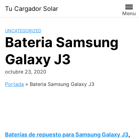
Saltar
Tu Cargador Solar
al
Menu
contenido
UNCATEGORIZED
Bateria Samsung
Galaxy J3
octubre 23, 2020
Portada
»
Bateria Samsung Galaxy J3
Baterías de repuesto para Samsung Galaxy J3
,