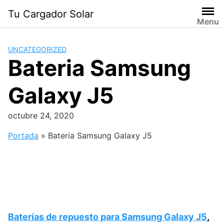
Saltar
Tu Cargador Solar
al
Menu
contenido
UNCATEGORIZED
Bateria Samsung
Galaxy J5
octubre 24, 2020
Portada
»
Bateria Samsung Galaxy J5
Baterías de repuesto para Samsung Galaxy J5
,