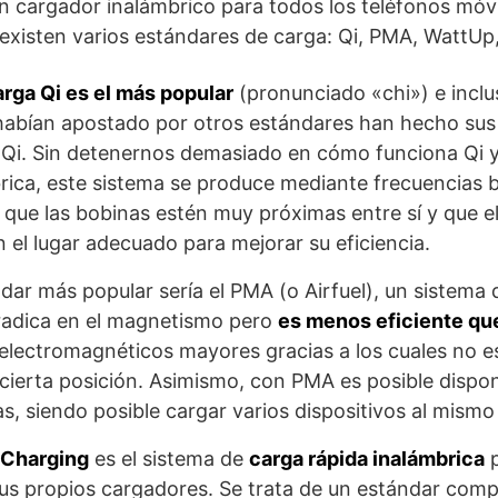
n cargador inalámbrico para todos los teléfonos móv
existen varios estándares de carga: Qi, PMA, WattU
rga Qi es el más popular
(pronunciado «chi») e inclu
habían apostado por otros estándares han hecho sus
Qi. Sin detenernos demasiado en cómo funciona Qi y
rica, este sistema se produce mediante frecuencias b
 que las bobinas estén muy próximas entre sí y que e
 el lugar adecuado para mejorar su eficiencia.
dar más popular sería el PMA (o Airfuel), un sistema
radica en el magnetismo pero
es menos eficiente que
lectromagnéticos mayores gracias a los cuales no es
 cierta posición. Asimismo, con PMA es posible dispon
s, siendo posible cargar varios dispositivos al mismo
 Charging
es el sistema de
carga rápida inalámbrica
p
us propios cargadores. Se trata de un estándar comp