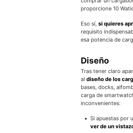
comprar un cargador
proporcione 10 Wati
Eso sí,
si quieres ap
requisito indispensa
esa potencia de carg
Diseño
Tras tener claro apa
al
diseño de los car
bases, docks, alfomb
carga de smartwatche
inconvenientes:
Si apuestas por 
ver de un vistaz