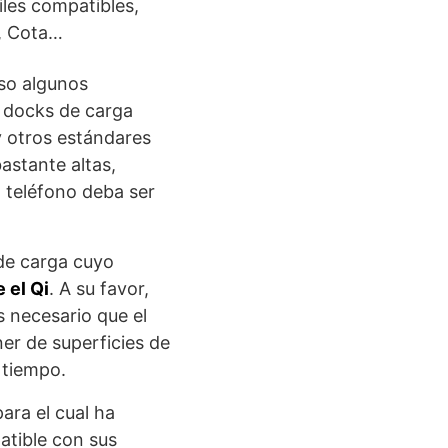
iles compatibles,
p, Cota…
so algunos
 docks de carga
 otros estándares
astante altas,
l teléfono deba ser
 de carga cuyo
 el Qi
. A su favor,
 necesario que el
er de superficies de
 tiempo.
ara el cual ha
atible con sus