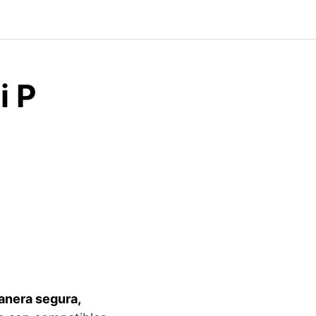
i P
anera segura,