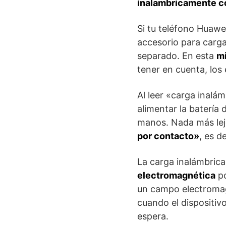
inalambricamente c
Si tu teléfono Huawe
accesorio para carga
separado. En esta
mi
tener en cuenta, los
Al leer «carga inal
alimentar la batería
manos. Nada más lejo
por contacto»
, es d
La carga inalámbrica
electromagnética
po
un campo electromagn
cuando el dispositiv
espera.