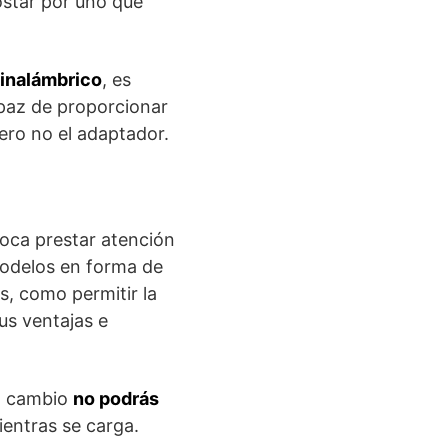
ostar por uno que
 inalámbrico
, es
apaz de proporcionar
ero no el adaptador.
toca prestar atención
odelos en forma de
, como permitir la
us ventajas e
 a cambio
no podrás
entras se carga.