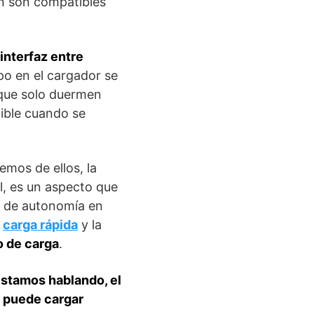
n son compatibles
interfaz entre
po en el cargador se
 que solo duermen
ible cuando se
mos de ellos, la
l, es un aspecto que
a de autonomía en
carga rápida
y la
 de carga
.
estamos hablando, el
e puede cargar