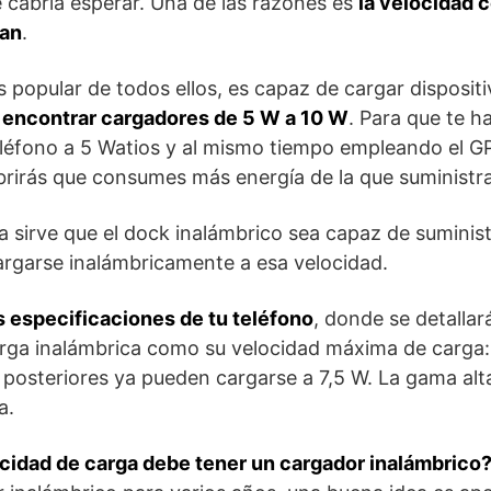
 cabría esperar. Una de las razones es
la velocidad c
gan
.
ás popular de todos ellos, es capaz de cargar disposit
s encontrar cargadores de 5 W a 10 W
. Para que te h
eléfono a 5 Watios y al mismo tiempo empleando el G
rirás que consumes más energía de la que suministra
 sirve que el dock inalámbrico sea capaz de suministr
argarse inalámbricamente a esa velocidad.
s especificaciones de tu teléfono
, donde se detallará
rga inalámbrica como su velocidad máxima de carga: 
 posteriores ya pueden cargarse a 7,5 W. La gama al
a.
cidad de carga debe tener un cargador inalámbrico