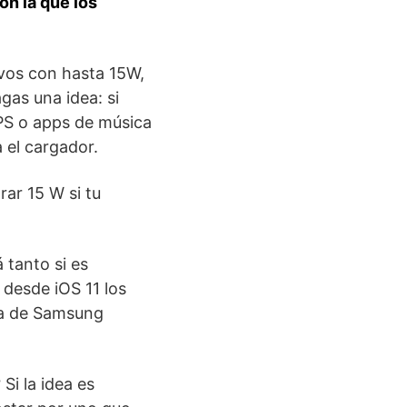
on la que los
ivos con hasta 15W,
agas una idea: si
PS o apps de música
 el cargador.
ar 15 W si tu
 tanto si es
desde iOS 11 los
ta de Samsung
?
Si la idea es