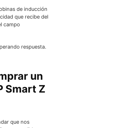
bobinas de inducción
icidad que recibe del
 el campo
perando respuesta.
omprar un
P Smart Z
ndar que nos