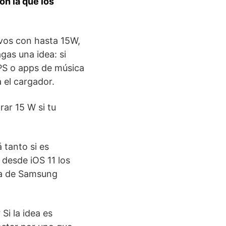
on la que los
ivos con hasta 15W,
agas una idea: si
PS o apps de música
 el cargador.
ar 15 W si tu
 tanto si es
desde iOS 11 los
ta de Samsung
?
Si la idea es