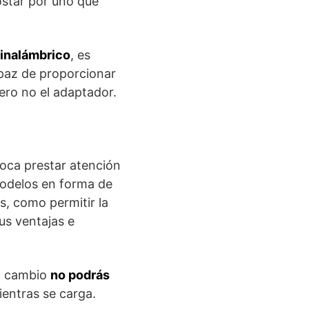
ostar por uno que
 inalámbrico
, es
apaz de proporcionar
ero no el adaptador.
toca prestar atención
odelos en forma de
, como permitir la
us ventajas e
 a cambio
no podrás
entras se carga.