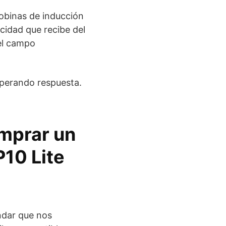
bobinas de inducción
icidad que recibe del
 el campo
perando respuesta.
omprar un
10 Lite
ndar que nos