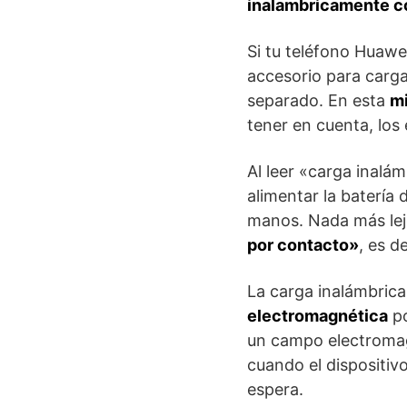
inalambricamente c
Si tu teléfono Huawe
accesorio para carga
separado. En esta
mi
tener en cuenta, los
Al leer «carga inal
alimentar la batería 
manos. Nada más lejo
por contacto»
, es d
La carga inalámbrica
electromagnética
po
un campo electromagn
cuando el dispositiv
espera.