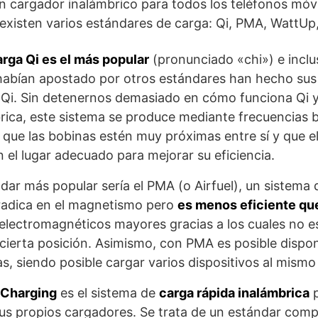
n cargador inalámbrico para todos los teléfonos móv
existen varios estándares de carga: Qi, PMA, WattU
rga Qi es el más popular
(pronunciado «chi») e inclu
habían apostado por otros estándares han hecho sus
Qi. Sin detenernos demasiado en cómo funciona Qi y
rica, este sistema se produce mediante frecuencias b
 que las bobinas estén muy próximas entre sí y que e
 el lugar adecuado para mejorar su eficiencia.
dar más popular sería el PMA (o Airfuel), un sistema
radica en el magnetismo pero
es menos eficiente que
lectromagnéticos mayores gracias a los cuales no es
 cierta posición. Asimismo, con PMA es posible dispon
s, siendo posible cargar varios dispositivos al mismo
 Charging
es el sistema de
carga rápida inalámbrica
p
us propios cargadores. Se trata de un estándar comp