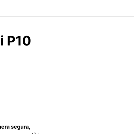
i P10
nera segura,