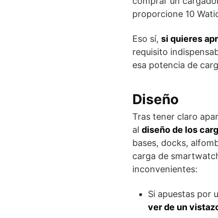
comprar un cargador
proporcione 10 Wati
Eso sí,
si quieres ap
requisito indispensa
esa potencia de carg
Diseño
Tras tener claro apa
al
diseño de los car
bases, docks, alfomb
carga de smartwatche
inconvenientes:
Si apuestas por 
ver de un vistaz