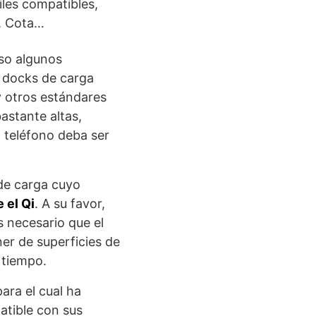
iles compatibles,
p, Cota…
so algunos
 docks de carga
 otros estándares
astante altas,
l teléfono deba ser
 de carga cuyo
 el Qi
. A su favor,
 necesario que el
er de superficies de
 tiempo.
ara el cual ha
atible con sus