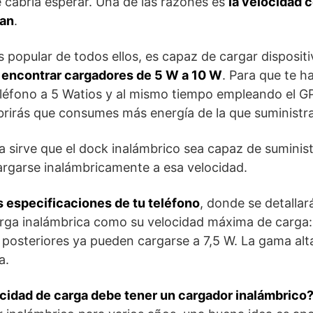
 cabría esperar. Una de las razones es
la velocidad c
gan
.
ás popular de todos ellos, es capaz de cargar disposit
s encontrar cargadores de 5 W a 10 W
. Para que te h
eléfono a 5 Watios y al mismo tiempo empleando el G
rirás que consumes más energía de la que suministra
 sirve que el dock inalámbrico sea capaz de suministr
argarse inalámbricamente a esa velocidad.
s especificaciones de tu teléfono
, donde se detallará
rga inalámbrica como su velocidad máxima de carga: 
 posteriores ya pueden cargarse a 7,5 W. La gama al
a.
cidad de carga debe tener un cargador inalámbrico