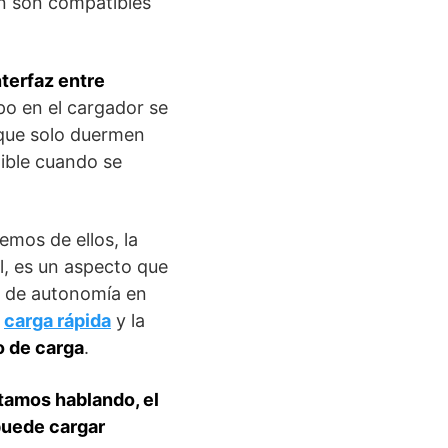
n son compatibles
terfaz entre
po en el cargador se
 que solo duermen
ible cuando se
mos de ellos, la
l, es un aspecto que
a de autonomía en
carga rápida
y la
 de carga
.
stamos hablando, el
puede cargar