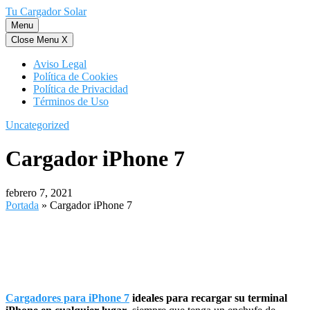
Saltar
Tu Cargador Solar
al
Menu
contenido
Close Menu
X
Aviso Legal
Política de Cookies
Política de Privacidad
Términos de Uso
Uncategorized
Cargador iPhone 7
febrero 7, 2021
Portada
»
Cargador iPhone 7
Cargadores para iPhone 7
ideales para recargar su terminal