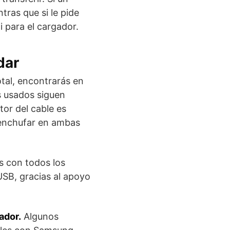
tras que si le pide
i para el cargador.
dar
otal, encontrarás en
s usados siguen
ctor del cable es
n enchufar en ambas
s con todos los
 USB, gracias al apoyo
ador.
Algunos