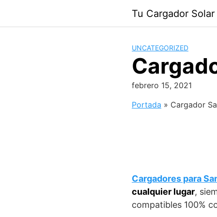
Saltar
Tu Cargador Solar
al
contenido
UNCATEGORIZED
Cargado
febrero 15, 2021
Portada
»
Cargador S
Cargadores para Sa
cualquier lugar
, sie
compatibles 100% c