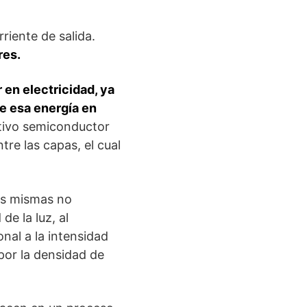
riente de salida.
res.
 en electricidad, ya
de esa energía en
itivo semiconductor
tre las capas, el cual
las mismas no
e la luz, al
onal a la intensidad
 por la densidad de