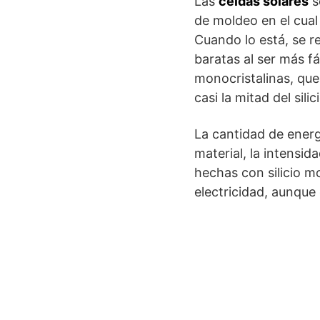
Las
celdas solares
s
de moldeo en el cual 
Cuando lo está, se re
baratas al ser más f
monocristalinas, qu
casi la mitad del sil
La cantidad de energ
material, la intensida
hechas con silicio m
electricidad, aunque