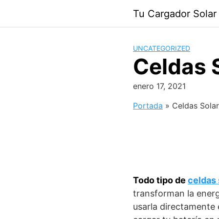
Saltar
Tu Cargador Solar
al
contenido
UNCATEGORIZED
Celdas 
enero 17, 2021
Portada
»
Celdas Sola
Todo tipo de
celdas 
transforman la energ
usarla directamente e