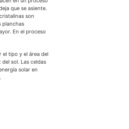
 hacen en un proceso
deja que se asiente.
cristalinas son
s planchas
yor. En el proceso
l tipo y el área del
z del sol. Las celdas
energía solar en
.