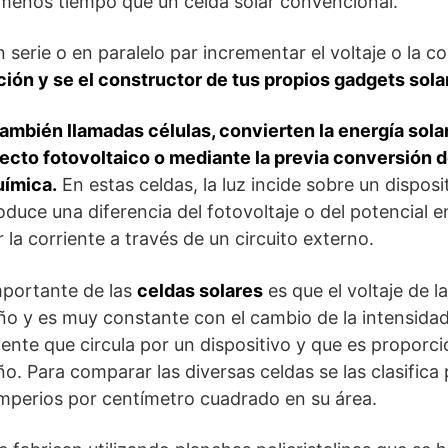
 menos tiempo que un celda solar convencional.
erie o en paralelo par incrementar el voltaje o la cor
ación y se el constructor de tus propios gadgets sola
también llamadas células, convierten la energía solar
ecto fotovoltaico o mediante la previa conversión 
uímica.
En estas celdas, la luz incide sobre un dispos
uce una diferencia del fotovoltaje o del potencial en
la corriente a través de un circuito externo.
mportante de las
celdas solares
es que el voltaje de 
 y es muy constante con el cambio de la intensidad d
iente que circula por un dispositivo y que es proporci
ño. Para comparar las diversas celdas se las clasifica
amperios por centímetro cuadrado en su área.