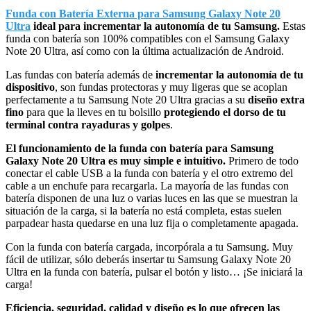
Funda con Batería Externa para Samsung Galaxy Note 20
Ultra
ideal para incrementar la autonomía de tu Samsung.
Estas
funda con batería son 100% compatibles con el Samsung Galaxy
Note 20 Ultra, así como con la última actualización de Android.
Las fundas con batería además de
incrementar la autonomía de tu
dispositivo
, son fundas protectoras y muy ligeras que se acoplan
perfectamente a tu Samsung Note 20 Ultra gracias a su
diseño extra
fino
para que la lleves en tu bolsillo
protegiendo el dorso de tu
terminal contra rayaduras y golpes
.
El funcionamiento de la funda con batería para Samsung
Galaxy Note 20 Ultra es muy simple e intuitivo.
Primero de todo
conectar el cable USB a la funda con batería y el otro extremo del
cable a un enchufe para recargarla. La mayoría de las fundas con
batería disponen de una luz o varias luces en las que se muestran la
situación de la carga, si la batería no está completa, estas suelen
parpadear hasta quedarse en una luz fija o completamente apagada.
Con la funda con batería cargada, incorpórala a tu Samsung. Muy
fácil de utilizar, sólo deberás insertar tu Samsung Galaxy Note 20
Ultra en la funda con batería, pulsar el botón y listo… ¡Se iniciará la
carga!
Eficiencia, seguridad, calidad y diseño es lo que ofrecen las