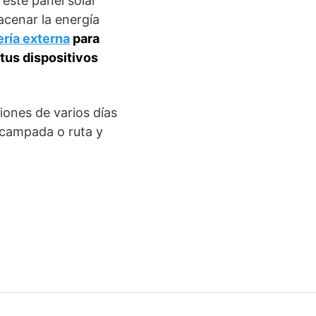
 este panel solar
acenar la energía
ería externa
para
tus dispositivos
iones de varios días
acampada o ruta y