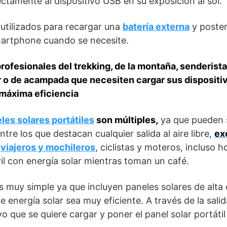
ectamente al dispositivo USB en su exposición al sol.
utilizados para recargar una
batería externa
y poster
martphone cuando se necesite.
profesionales del trekking, de la montaña, senderista
r o de acampada que necesiten cargar sus dispositi
 máxima eficiencia
les solares portátiles
son múltiples,
ya que pueden s
ntre los que destacan cualquier salida al aire libre,
ex
,
viajeros y mochileros
, ciclistas y moteros, incluso
l con energía solar mientras toman un café.
 muy simple ya que incluyen paneles solares de alta 
 energía solar sea muy eficiente. A través de la sali
o que se quiere cargar y poner el panel solar portátil a