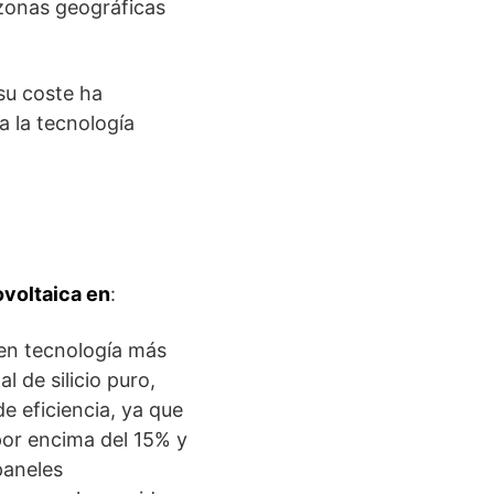
a zonas geográficas
 su coste ha
a la tecnología
ovoltaica en
:
nen tecnología más
l de silicio puro,
e eficiencia, ya que
 por encima del 15% y
paneles