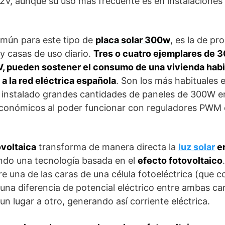
12V, aunque su uso más frecuente es en instalaciones
omún para este tipo de
placa solar 300w
, es la de pr
 y casas de uso diario.
Tres o cuatro ejemplares de 
V, pueden sostener el consumo de una vivienda habi
 a la red eléctrica española
. Son los más habituales 
 instalado grandes cantidades de paneles de 300W 
económicos al poder funcionar con reguladores PWM e
ovoltaica
transforma de manera directa la
luz solar
e
do una tecnología basada en el
efecto fotovoltaico
bre una de las caras de una célula fotoeléctrica (que 
una diferencia de potencial eléctrico entre ambas ca
un lugar a otro, generando así corriente eléctrica.