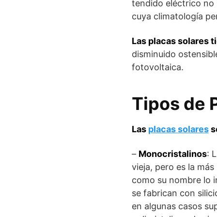
tendido eléctrico no 
cuya climatología pe
Las placas solares t
disminuido ostensibl
fotovoltaica.
Tipos de 
Las
placas solares
s
–
Monocristalinos
: 
vieja, pero es la más
como su nombre lo in
se fabrican con silic
en algunas casos sup