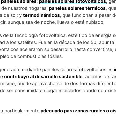
e paneles solares
:
paneles solares fotovoltaicos
, ge
s de nuestros hogares;
paneles solares térmicos
, qu
a de sol; y
termodinámicos
, que funcionan a pesar de
cir, aunque sea de noche, llueva o esté nublado.
es de la tecnología fotovoltaica, este tipo de energía
ad a los satélites. Fue en la década de los 50, apunta
oltaicos aceleraron su desarrollo hasta convertirse, e
pleo de combustibles fósiles.
 generada mediante paneles solares fotovoltaicos es
ue
contribuye al desarrollo sostenible
, además de fa
simismo, puede aprovecharse de dos formas diferent
uede ser consumida en lugares aislados donde no exist
ema particularmente
adecuado para zonas rurales o ai