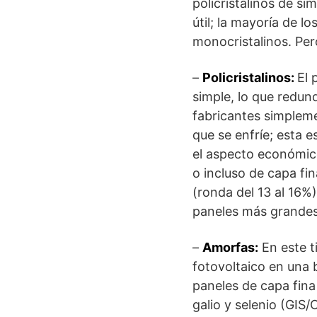
policristalinos de si
útil; la mayoría de l
monocristalinos. Per
–
Policristalinos:
El 
simple, lo que redun
fabricantes simpleme
que se enfríe; esta e
el aspecto económico
o incluso de capa fi
(ronda del 13 al 16%
paneles más grandes 
–
Amorfas:
En este t
fotovoltaico en una
paneles de capa fina 
galio y selenio (GIS/