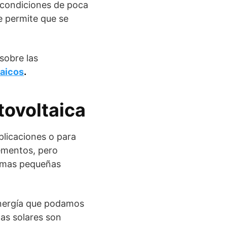
 condiciones de poca
ue permite que se
 sobre las
taicos
.
tovoltaica
plicaciones o para
lementos, pero
es mas pequeñas
 energía que podamos
das solares son