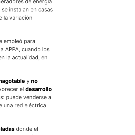
neradores de energía
e se instalan en casas
 la variación
 se empleó para
 la APPA, cuando los
n la actualidad, en
inagotable
y
no
vorecer el
desarrollo
es: puede venderse a
e una red eléctrica
sladas
donde el