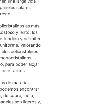
enen una larga vida
 paneles solares
resto.
licristalinos es más
ostoso y lento, los
io fundido y permiten
s uniforme. Valorando
les policristalinos
 monocristalinos
o, para poder alojar
ocristalinos.
pas de material
, podemos encontrar
, de cobre, indio,
aneles son ligeros y,