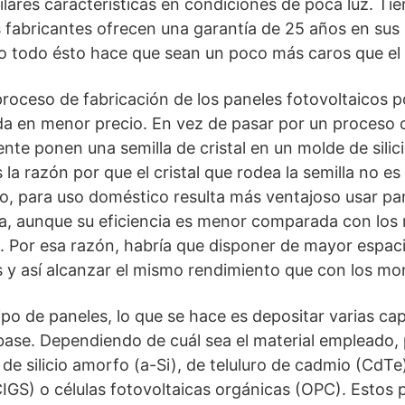
milares características en condiciones de poca luz. Ti
os fabricantes ofrecen una garantía de 25 años en sus
o todo ésto hace que sean un poco más caros que el 
proceso de fabricación de los paneles fotovoltaicos po
da en menor precio. En vez de pasar por un proceso c
nte ponen una semilla de cristal en un molde de silic
s la razón por que el cristal que rodea la semilla no e
, para uso doméstico resulta más ventajoso usar pane
na, aunque su eficiencia es menor comparada con los
). Por esa razón, habría que disponer de mayor espaci
y así alcanzar el mismo rendimiento que con los mon
ipo de paneles, lo que se hace es depositar varias ca
 base. Dependiendo de cuál sea el material empleado
de silicio amorfo (a-Si), de teluluro de cadmio (CdTe)
CIGS) o células fotovoltaicas orgánicas (OPC). Estos p