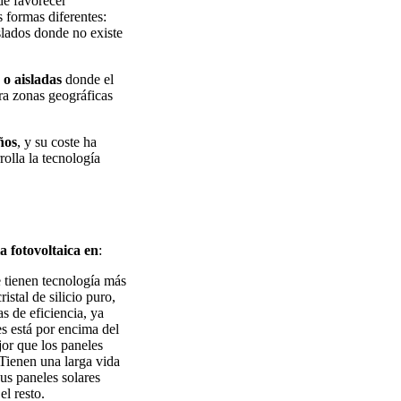
de favorecer
 formas diferentes:
slados donde no existe
o aisladas
donde el
ara zonas geográficas
ños
, y su coste ha
olla la tecnología
a fotovoltaica en
:
 tienen tecnología más
istal de silicio puro,
s de eficiencia, ya
es está por encima del
or que los paneles
 Tienen una larga vida
sus paneles solares
l resto.