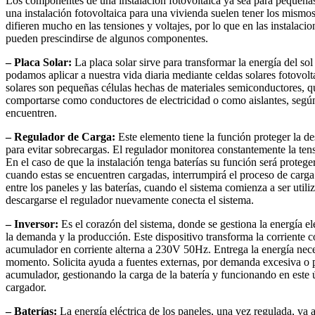
Los componentes de una instalación fotovoltaica ya sea para pequeñas
una instalación fotovoltaica para una vivienda suelen tener los mismo
difieren mucho en las tensiones y voltajes, por lo que en las instalac
pueden prescindirse de algunos componentes.
– Placa Solar:
La placa solar sirve para transformar la energía del so
podamos aplicar a nuestra vida diaria mediante celdas solares fotovolt
solares son pequeñas células hechas de materiales semiconductores, 
comportarse como conductores de electricidad o como aislantes, según
encuentren.
– Regulador de Carga:
Este elemento tiene la función proteger la de
para evitar sobrecargas. El regulador monitorea constantemente la tens
En el caso de que la instalación tenga baterías su función será protege
cuando estas se encuentren cargadas, interrumpirá el proceso de carga 
entre los paneles y las baterías, cuando el sistema comienza a ser utiliz
descargarse el regulador nuevamente conecta el sistema.
– Inversor:
Es el corazón del sistema, donde se gestiona la energía el
la demanda y la producción. Este dispositivo transforma la corriente c
acumulador en corriente alterna a 230V 50Hz. Entrega la energía nece
momento. Solicita ayuda a fuentes externas, por demanda excesiva o p
acumulador, gestionando la carga de la batería y funcionando en este
cargador.
– Baterías:
La energía eléctrica de los paneles, una vez regulada, va a