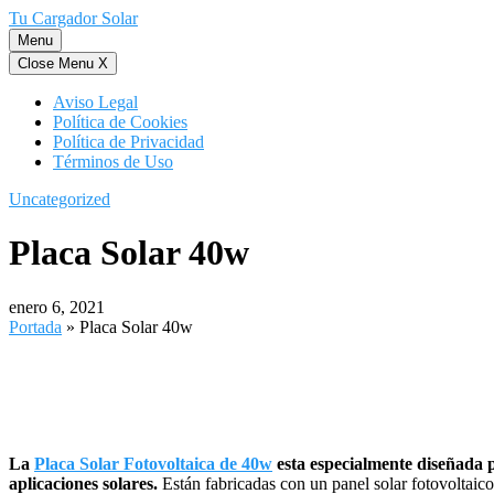
Saltar
Tu Cargador Solar
al
Menu
contenido
Close Menu
X
Aviso Legal
Política de Cookies
Política de Privacidad
Términos de Uso
Uncategorized
Placa Solar 40w
enero 6, 2021
Portada
»
Placa Solar 40w
La
Placa Solar Fotovoltaica de 40w
esta especialmente diseñada
aplicaciones solares.
Están fabricadas con un panel solar fotovoltaico 