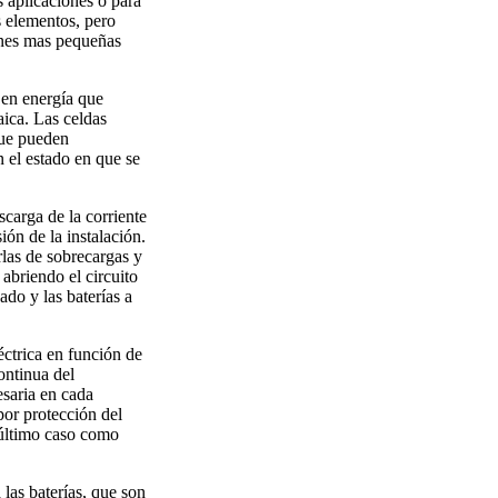
 aplicaciones o para
s elementos, pero
iones mas pequeñas
l en energía que
aica. Las celdas
que pueden
 el estado en que se
scarga de la corriente
ión de la instalación.
rlas de sobrecargas y
abriendo el circuito
ado y las baterías a
éctrica en función de
ontinua del
saria en cada
or protección del
 último caso como
 las baterías, que son