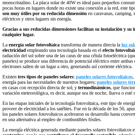
monocristalino. La placa solar de 40W es ideal para pequeños consum
pocas horas en lugares donde no existe una conexión a la red, este ti
son muy útiles por su reducida dimensión
en caravanas, camping, s
eléctricos y otros lugares sin energía.
Gracias a sus reducidas dimensiones facilitan su instalación y su
cualquier lugar.
La
energía solar fotovoltaica
transforma de manera directa la
luz sol
electricidad
empleando una tecnología basada en el
efecto fotovolta
radiación del sol sobre una de las caras de una célula fotoeléctrica (q
paneles) se produce una diferencia de potencial eléctrico entre ambas 
electrones salten de un lugar a otro, generando así corriente eléctrica.
Existen
tres tipos de paneles solares
:
paneles solares fotovoltaicos
,
energía para las necesidades de nuestros hogares;
paneles solares té
en casas con recepción directa de sol; y
termodinámicos
, que funcion
variación meteorológica, es decir, aunque sea de noche, llueva o esté 
En las etapas iniciales de la tecnología fotovoltaica, este tipo de ener
proveer de electricidad a los satélites. Fue en la década de los 50, a
los paneles solares fotovoltaicos aceleraron su desarrollo hasta convert
en una alternativa al empleo de combustibles fósiles.
La energía eléctrica generada mediante paneles solares fotovoltaicos 