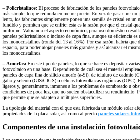
–
Policristalinos:
El proceso de fabricación de los paneles fotovoltaico
más simple, lo que redunda en menor precio. En vez de pasar por un 
lento, los fabricantes simplemente ponen una semilla de cristal en un m
fundido y permiten que se enfríe; esta es la razón por que el cristal qu
uniforme. Valorando el aspecto económico, para uso doméstico result
paneles policristalinos o incluso de capa fina, aunque su eficiencia 
los monocristalinos (ronda del 13 al 16%). Por esa razón, habría que
espacio, para poder alojar paneles más grandes y así alcanzar el mis
los monocristalinos.
–
Amorfas:
En este tipo de paneles, lo que se hace es depositar varia
fotovoltaico en una base. Dependiendo de cuál sea el material emple
paneles de capa fina de silicio amorfo (a-Si), de teluluro de cadmio (C
galio y selenio (GIS/CIGS) o células fotovoltaicas orgánicas (OPC). 
ligeros y, generalmente, inmunes a los problemas de sombreado u obs
condiciones de poca luz, que no suelen obstaculizar su rendimiento. Pu
que permite que se adapten a múltiples superficies.
La tipología del material con el que esta fabricada un módulo solar afe
propiedades de la placa solar, así como al precio
paneles solares foto
Componentes de una instalación fotovoltai