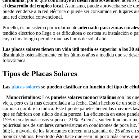
contamina
, por lo que
contribuye al desarrollo sostenible
, además 
el
desarrollo del empleo local
. Asimismo, puede aprovecharse de dos
puede venderse a la red eléctrica o puede ser consumida en lugares ai
una red eléctrica convencional.
Por ello, es un sistema particularmente
adecuado para zonas rurales 
tendido eléctrico no llega o es dificultosa o costosa su instalación o p
cuya climatología permite muchas horas de sol al año.
Las placas solares tienen un vida útil media es superior a los 30 a
disminuido ostensiblemente en los últimos años a medida que se desarr
fotovoltaica.
Tipos de Placas Solares
Las
placas solares
se pueden clasificar en función del tipo de célul
–
Monocristalinos
: Los
paneles solares monocristalinos
son los que
vieja, pero es la más desarrollada a la fecha. Están hechos de un solo cr
como su nombre lo indica. Este tipo de paneles tienen las mayores tasa
que se fabrican con silicio de alta pureza. La eficiencia en estos panel
15% y en algunas casos supera el 21%. Además, suelen funcionar mej
policristalinos de similares características en condiciones de poca luz.
útil; la mayoría de los fabricantes ofrecen una garantía de 25 años en 
monocristalinos. Pero todo ésto hace que sean un poco más caros que e