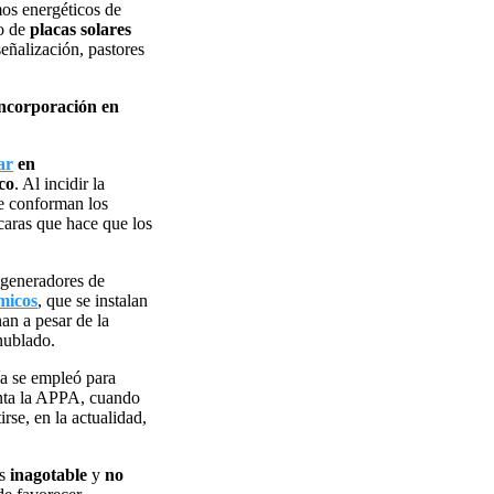
os energéticos de
po de
placas solares
eñalización, pastores
 incorporación en
ar
en
ico
. Al incidir la
ue conforman los
caras que hace que los
 generadores de
rmicos
, que se instalan
an a pesar de la
nublado.
gía se empleó para
punta la APPA, cuando
irse, en la actualidad,
es
inagotable
y
no