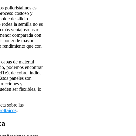
s policristalinos es
proceso costoso y
olde de silicio
e rodea la semilla no es
a más ventajoso usar
es menor comparada con
 disponer de mayor
mo rendimiento que con
s capas de material
ado, podemos encontrar
dTe), de cobre, indio,
Estos paneles son
trucciones y
eden ser flexibles, lo
cta sobre las
voltaicos
.
ca